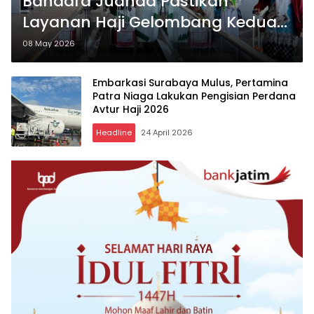
Bandara Juanda Pastikan
Layanan Haji Gelombang Kedua
Berjalan Lancar
08 May 2026
Embarkasi Surabaya Mulus, Pertamina
Patra Niaga Lakukan Pengisian Perdana
Avtur Haji 2026
Headline
24 April 2026