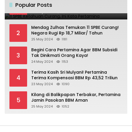
11 SPBE Ketahuan Curang, Ini Kata
Popular Posts
1
Pertamina
25 May 2024
1237
Mendag Zulhas Temukan 11 SPBE Curang!
2
Negara Rugi Rp 18,7 Miliar/ Tahun
25 May 2024
1181
Begini Cara Pertamina Agar BBM Subsidi
3
Tak Dinikmati Orang Kaya!
24 May 2024
1153
Terima Kasih Sri Mulyani! Pertamina
4
Terima Kompensasi BBM Rp 43,52 Triliun
23 May 2024
1090
Kilang di Balikpapan Terbakar, Pertamina
5
Jamin Pasokan BBM Aman
25 May 2024
1052