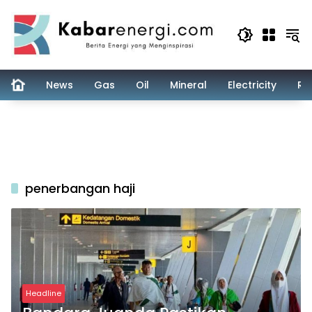
Skip
to
content
News
Gas
Oil
Mineral
Electricity
Re
penerbangan haji
Headline