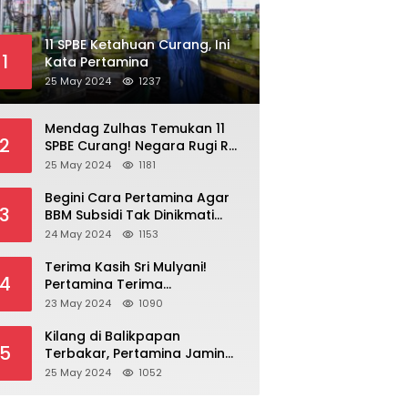
11 SPBE Ketahuan Curang, Ini
1
Kata Pertamina
25 May 2024
1237
Mendag Zulhas Temukan 11
2
SPBE Curang! Negara Rugi Rp
18,7 Miliar/ Tahun
25 May 2024
1181
Begini Cara Pertamina Agar
3
BBM Subsidi Tak Dinikmati
Orang Kaya!
24 May 2024
1153
Terima Kasih Sri Mulyani!
4
Pertamina Terima
Kompensasi BBM Rp 43,52
23 May 2024
1090
Triliun
Kilang di Balikpapan
5
Terbakar, Pertamina Jamin
Pasokan BBM Aman
25 May 2024
1052