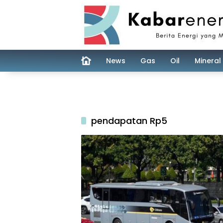
Skip
to
content
News
Gas
Oil
Mineral
pendapatan Rp5