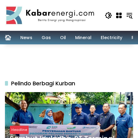
Skip
to
content
News
Gas
Oil
Mineral
Electricity
Re
Pelindo Berbagi Kurban
Headline