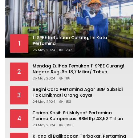
11 SPBE Ketahuan Curang, Ini Kata
1
Pertamina
25 May 2024
1237
Mendag Zulhas Temukan 11 SPBE Curang!
2
Negara Rugi Rp 18,7 Miliar/ Tahun
25 May 2024
1181
Begini Cara Pertamina Agar BBM Subsidi
3
Tak Dinikmati Orang Kaya!
24 May 2024
1153
Terima Kasih Sri Mulyani! Pertamina
4
Terima Kompensasi BBM Rp 43,52 Triliun
23 May 2024
1090
Kilang di Balikpapan Terbakar, Pertamina