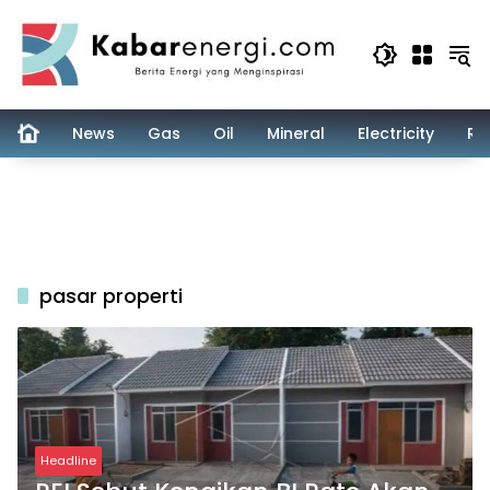
Skip
to
content
News
Gas
Oil
Mineral
Electricity
Re
pasar properti
Headline