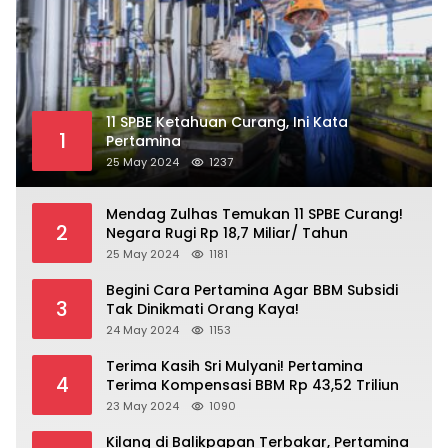
11 SPBE Ketahuan Curang, Ini Kata
1
Pertamina
25 May 2024
1237
Mendag Zulhas Temukan 11 SPBE Curang!
2
Negara Rugi Rp 18,7 Miliar/ Tahun
25 May 2024
1181
Begini Cara Pertamina Agar BBM Subsidi
3
Tak Dinikmati Orang Kaya!
24 May 2024
1153
Terima Kasih Sri Mulyani! Pertamina
4
Terima Kompensasi BBM Rp 43,52 Triliun
23 May 2024
1090
Kilang di Balikpapan Terbakar, Pertamina