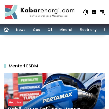
Skip
to
content
News
Gas
Oil
Mineral
Electricity
Re
Menteri ESDM
Headline