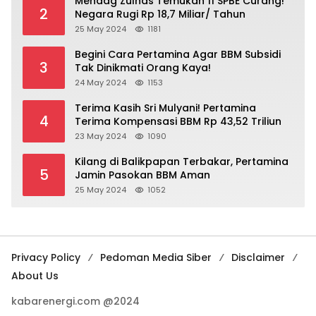
Mendag Zulhas Temukan 11 SPBE Curang!
2
Negara Rugi Rp 18,7 Miliar/ Tahun
25 May 2024
1181
Begini Cara Pertamina Agar BBM Subsidi
3
Tak Dinikmati Orang Kaya!
24 May 2024
1153
Terima Kasih Sri Mulyani! Pertamina
4
Terima Kompensasi BBM Rp 43,52 Triliun
23 May 2024
1090
Kilang di Balikpapan Terbakar, Pertamina
5
Jamin Pasokan BBM Aman
25 May 2024
1052
Privacy Policy
Pedoman Media Siber
Disclaimer
About Us
kabarenergi.com @2024