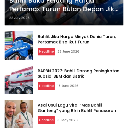
Bahlil Buka Peluang Harga
Pertamax Turun Bulan Depan Jika
Harga Minyak Dunia Terus
22 July 2026
Melemah
Bahlil: Jika Harga Minyak Dunia Turun,
Pertamax Bisa Ikut Turun
Headline
23 June 2026
RAPBN 2027: Bahlil Dorong Peningkatan
Subsidi BBM dan Listrik
Headline
18 June 2026
Asal Usul Lagu Viral “Mas Bahlil
Ganteng” yang Bikin Bahlil Penasaran
Headline
31 May 2026