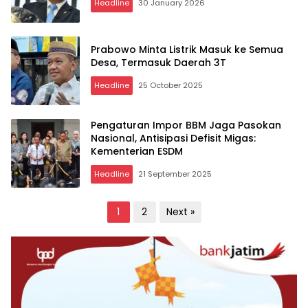
Headline
30 January 2026
Prabowo Minta Listrik Masuk ke Semua
Desa, Termasuk Daerah 3T
Headline
25 October 2025
Pengaturan Impor BBM Jaga Pasokan
Nasional, Antisipasi Defisit Migas:
Kementerian ESDM
Headline
21 September 2025
Posts
1
2
Next »
pagination