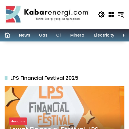
Skip
to
content
News
Gas
Oil
Mineral
Electricity
Re
LPS Financial Festival 2025
Headline