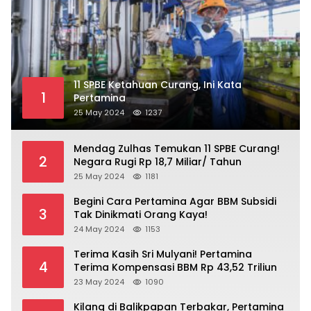
11 SPBE Ketahuan Curang, Ini Kata
1
Pertamina
25 May 2024
1237
Mendag Zulhas Temukan 11 SPBE Curang!
2
Negara Rugi Rp 18,7 Miliar/ Tahun
25 May 2024
1181
Begini Cara Pertamina Agar BBM Subsidi
3
Tak Dinikmati Orang Kaya!
24 May 2024
1153
Terima Kasih Sri Mulyani! Pertamina
4
Terima Kompensasi BBM Rp 43,52 Triliun
23 May 2024
1090
Kilang di Balikpapan Terbakar, Pertamina