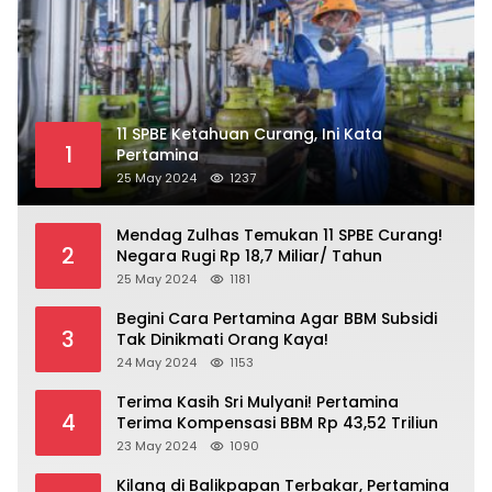
11 SPBE Ketahuan Curang, Ini Kata
1
Pertamina
25 May 2024
1237
Mendag Zulhas Temukan 11 SPBE Curang!
2
Negara Rugi Rp 18,7 Miliar/ Tahun
25 May 2024
1181
Begini Cara Pertamina Agar BBM Subsidi
3
Tak Dinikmati Orang Kaya!
24 May 2024
1153
Terima Kasih Sri Mulyani! Pertamina
4
Terima Kompensasi BBM Rp 43,52 Triliun
23 May 2024
1090
Kilang di Balikpapan Terbakar, Pertamina