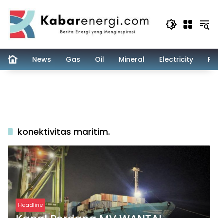
Skip
to
content
News
Gas
Oil
Mineral
Electricity
Re
konektivitas maritim.
Headline