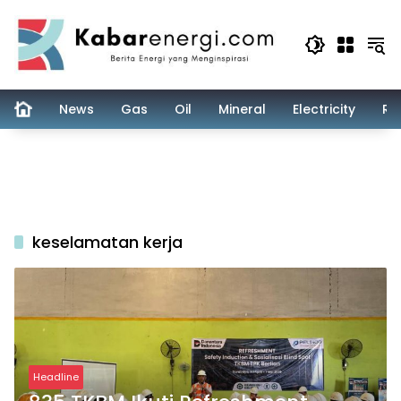
Skip
to
content
News
Gas
Oil
Mineral
Electricity
Re
keselamatan kerja
Headline