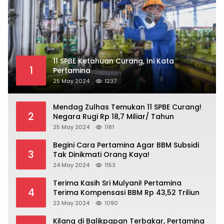
11 SPBE Ketahuan Curang, Ini Kata
1
Pertamina
25 May 2024
1237
Mendag Zulhas Temukan 11 SPBE Curang!
2
Negara Rugi Rp 18,7 Miliar/ Tahun
25 May 2024
1181
Begini Cara Pertamina Agar BBM Subsidi
3
Tak Dinikmati Orang Kaya!
24 May 2024
1153
Terima Kasih Sri Mulyani! Pertamina
4
Terima Kompensasi BBM Rp 43,52 Triliun
23 May 2024
1090
Kilang di Balikpapan Terbakar, Pertamina