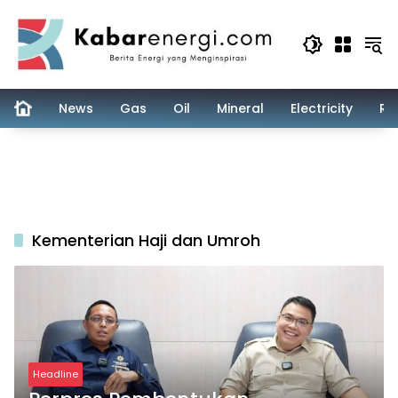
Skip
to
content
News
Gas
Oil
Mineral
Electricity
Re
Kementerian Haji dan Umroh
Headline