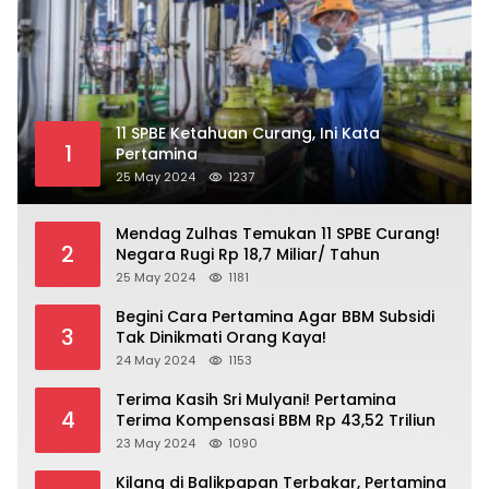
11 SPBE Ketahuan Curang, Ini Kata
1
Pertamina
25 May 2024
1237
Mendag Zulhas Temukan 11 SPBE Curang!
2
Negara Rugi Rp 18,7 Miliar/ Tahun
25 May 2024
1181
Begini Cara Pertamina Agar BBM Subsidi
3
Tak Dinikmati Orang Kaya!
24 May 2024
1153
Terima Kasih Sri Mulyani! Pertamina
4
Terima Kompensasi BBM Rp 43,52 Triliun
23 May 2024
1090
Kilang di Balikpapan Terbakar, Pertamina