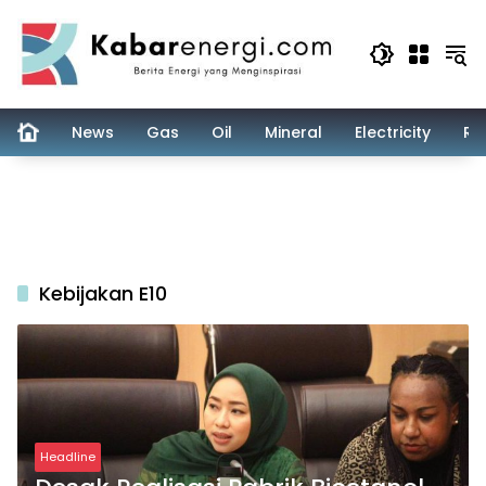
Skip
to
content
News
Gas
Oil
Mineral
Electricity
Re
Kebijakan E10
Headline