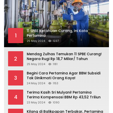
11 SPBE Ketahuan Curang, Ini Kata
1
Pertamina
25 May 2024
1237
Mendag Zulhas Temukan 11 SPBE Curang!
2
Negara Rugi Rp 18,7 Miliar/ Tahun
25 May 2024
1181
Begini Cara Pertamina Agar BBM Subsidi
3
Tak Dinikmati Orang Kaya!
24 May 2024
1153
Terima Kasih Sri Mulyani! Pertamina
4
Terima Kompensasi BBM Rp 43,52 Triliun
23 May 2024
1090
Kilang di Balikpapan Terbakar, Pertamina