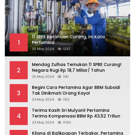
11 SPBE Ketahuan Curang, Ini Kata
1
Pertamina
25 May 2024
1237
Mendag Zulhas Temukan 11 SPBE Curang!
2
Negara Rugi Rp 18,7 Miliar/ Tahun
25 May 2024
1181
Begini Cara Pertamina Agar BBM Subsidi
3
Tak Dinikmati Orang Kaya!
24 May 2024
1153
Terima Kasih Sri Mulyani! Pertamina
4
Terima Kompensasi BBM Rp 43,52 Triliun
23 May 2024
1090
Kilang di Balikpapan Terbakar, Pertamina