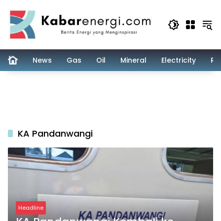
Skip
to
content
News
Gas
Oil
Mineral
Electricity
Re
KA Pandanwangi
Headline