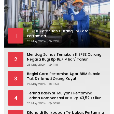
11 SPBE Ketahuan Curang, Ini Kata
1
Pertamina
25 May 2024
1237
Mendag Zulhas Temukan 11 SPBE Curang!
2
Negara Rugi Rp 18,7 Miliar/ Tahun
25 May 2024
1181
Begini Cara Pertamina Agar BBM Subsidi
3
Tak Dinikmati Orang Kaya!
24 May 2024
1153
Terima Kasih Sri Mulyani! Pertamina
4
Terima Kompensasi BBM Rp 43,52 Triliun
23 May 2024
1090
Kilang di Balikpapan Terbakar, Pertamina