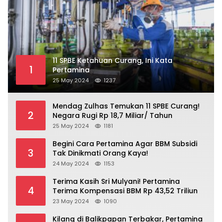
11 SPBE Ketahuan Curang, Ini Kata
1
Pertamina
25 May 2024
1237
Mendag Zulhas Temukan 11 SPBE Curang!
2
Negara Rugi Rp 18,7 Miliar/ Tahun
25 May 2024
1181
Begini Cara Pertamina Agar BBM Subsidi
3
Tak Dinikmati Orang Kaya!
24 May 2024
1153
Terima Kasih Sri Mulyani! Pertamina
4
Terima Kompensasi BBM Rp 43,52 Triliun
23 May 2024
1090
Kilang di Balikpapan Terbakar, Pertamina