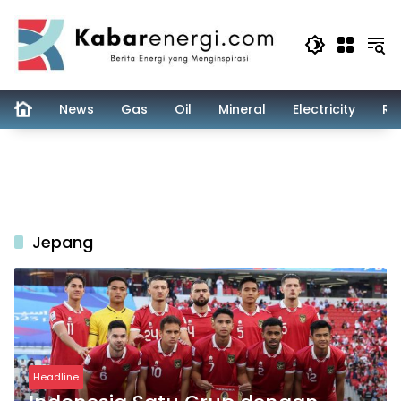
Skip
to
content
News
Gas
Oil
Mineral
Electricity
Re
Jepang
Headline