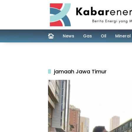
Skip
to
content
News
Gas
Oil
Mineral
jamaah Jawa Timur