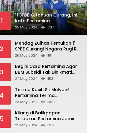
11 SPBE Ketahuan Curang, Ini
1
Kata Pertamina
25 May 2024
1237
Mendag Zulhas Temukan 11
2
SPBE Curang! Negara Rugi Rp
18,7 Miliar/ Tahun
25 May 2024
1181
Begini Cara Pertamina Agar
3
BBM Subsidi Tak Dinikmati
Orang Kaya!
24 May 2024
1153
Terima Kasih Sri Mulyani!
4
Pertamina Terima
Kompensasi BBM Rp 43,52
23 May 2024
1090
Triliun
Kilang di Balikpapan
5
Terbakar, Pertamina Jamin
Pasokan BBM Aman
25 May 2024
1052