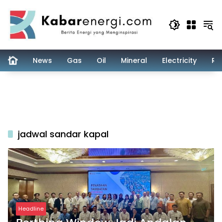
Skip
to
content
News
Gas
Oil
Mineral
Electricity
Re
jadwal sandar kapal
Headline