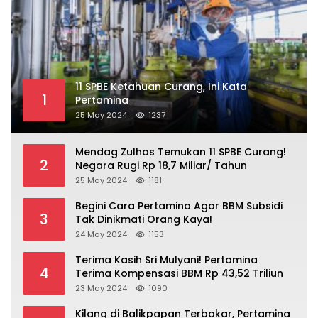
11 SPBE Ketahuan Curang, Ini Kata
1
Pertamina
25 May 2024
1237
Mendag Zulhas Temukan 11 SPBE Curang!
2
Negara Rugi Rp 18,7 Miliar/ Tahun
25 May 2024
1181
Begini Cara Pertamina Agar BBM Subsidi
3
Tak Dinikmati Orang Kaya!
24 May 2024
1153
Terima Kasih Sri Mulyani! Pertamina
4
Terima Kompensasi BBM Rp 43,52 Triliun
23 May 2024
1090
Kilang di Balikpapan Terbakar, Pertamina