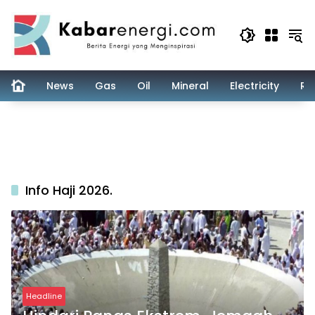
Skip
to
content
News
Gas
Oil
Mineral
Electricity
Re
Info Haji 2026.
Headline