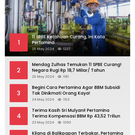
11 SPBE Ketahuan Curang, Ini Kata
1
Pertamina
25 May 2024
1237
Mendag Zulhas Temukan 11 SPBE Curang!
2
Negara Rugi Rp 18,7 Miliar/ Tahun
25 May 2024
1181
Begini Cara Pertamina Agar BBM Subsidi
3
Tak Dinikmati Orang Kaya!
24 May 2024
1153
Terima Kasih Sri Mulyani! Pertamina
4
Terima Kompensasi BBM Rp 43,52 Triliun
23 May 2024
1090
Kilang di Balikpapan Terbakar, Pertamina