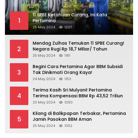
11 SPBE Ketahuan Curang, Ini Kata
1
Pertamina
25 May 2024
1237
Mendag Zulhas Temukan 11 SPBE Curang!
2
Negara Rugi Rp 18,7 Miliar/ Tahun
25 May 2024
1181
Begini Cara Pertamina Agar BBM Subsidi
3
Tak Dinikmati Orang Kaya!
24 May 2024
1153
Terima Kasih Sri Mulyani! Pertamina
4
Terima Kompensasi BBM Rp 43,52 Triliun
23 May 2024
1090
Kilang di Balikpapan Terbakar, Pertamina
5
Jamin Pasokan BBM Aman
25 May 2024
1052