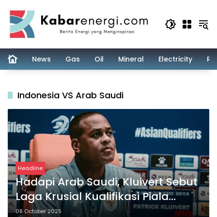
Skip
to
content
News
Gas
Oil
Mineral
Electricity
Re
Indonesia VS Arab Saudi
Headline
Hadapi Arab Saudi, Kluivert Sebut
Laga Krusial Kualifikasi Piala
Dunia Sebagai ‘Final
08 October 2025