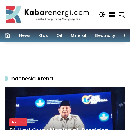
Skip
to
content
News
Gas
Oil
Mineral
Electricity
Re
Indonesia Arena
Headline