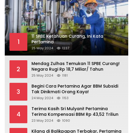
11 SPBE Ketahuan Curang, Ini Kata
1
Pertamina
25 May 2024
1237
Mendag Zulhas Temukan 11 SPBE Curang!
2
Negara Rugi Rp 18,7 Miliar/ Tahun
25 May 2024
1181
Begini Cara Pertamina Agar BBM Subsidi
3
Tak Dinikmati Orang Kaya!
24 May 2024
1153
Terima Kasih Sri Mulyani! Pertamina
4
Terima Kompensasi BBM Rp 43,52 Triliun
23 May 2024
1090
Kilang di Balikpapan Terbakar, Pertamina