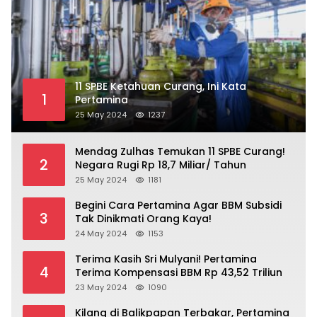
11 SPBE Ketahuan Curang, Ini Kata
1
Pertamina
25 May 2024
1237
Mendag Zulhas Temukan 11 SPBE Curang!
2
Negara Rugi Rp 18,7 Miliar/ Tahun
25 May 2024
1181
Begini Cara Pertamina Agar BBM Subsidi
3
Tak Dinikmati Orang Kaya!
24 May 2024
1153
Terima Kasih Sri Mulyani! Pertamina
4
Terima Kompensasi BBM Rp 43,52 Triliun
23 May 2024
1090
Kilang di Balikpapan Terbakar, Pertamina