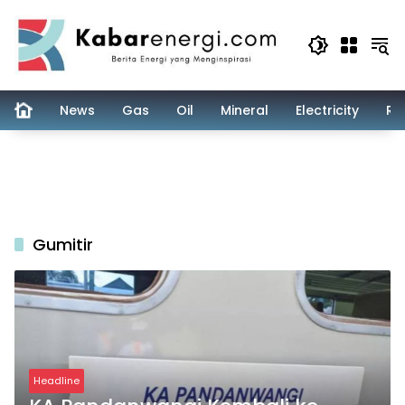
Skip
to
content
News
Gas
Oil
Mineral
Electricity
Re
Gumitir
Headline