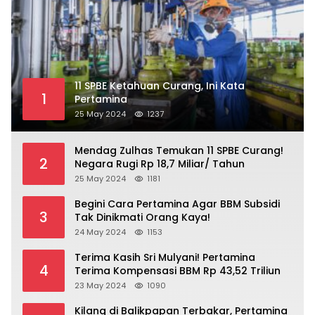
11 SPBE Ketahuan Curang, Ini Kata
1
Pertamina
25 May 2024
1237
Mendag Zulhas Temukan 11 SPBE Curang!
2
Negara Rugi Rp 18,7 Miliar/ Tahun
25 May 2024
1181
Begini Cara Pertamina Agar BBM Subsidi
3
Tak Dinikmati Orang Kaya!
24 May 2024
1153
Terima Kasih Sri Mulyani! Pertamina
4
Terima Kompensasi BBM Rp 43,52 Triliun
23 May 2024
1090
Kilang di Balikpapan Terbakar, Pertamina