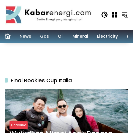
Skip
to
content
News
Gas
Oil
Mineral
Electricity
Re
Final Rookies Cup Italia
Headline