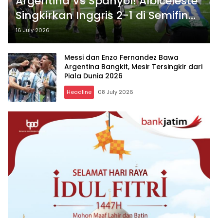
Argentina Vs Spanyol! Albiceleste
Singkirkan Inggris 2-1 di Semifinal
Piala Dunia 2026
16 July 2026
Messi dan Enzo Fernandez Bawa
Argentina Bangkit, Mesir Tersingkir dari
Piala Dunia 2026
Headline
08 July 2026