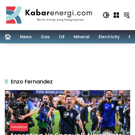
Skip
to
content
News
Gas
Oil
Mineral
Electricity
Re
Enzo Fernandez
Headline