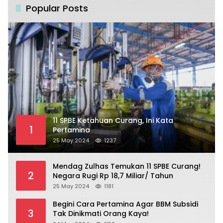
Popular Posts
11 SPBE Ketahuan Curang, Ini Kata
1
Pertamina
25 May 2024
1237
Mendag Zulhas Temukan 11 SPBE Curang!
2
Negara Rugi Rp 18,7 Miliar/ Tahun
25 May 2024
1181
Begini Cara Pertamina Agar BBM Subsidi
3
Tak Dinikmati Orang Kaya!