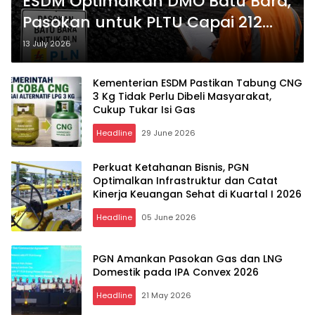
ESDM Optimalkan DMO Batu Bara,
Pasokan untuk PLTU Capai 212
Juta Ton pada 2026
13 July 2026
Kementerian ESDM Pastikan Tabung CNG
3 Kg Tidak Perlu Dibeli Masyarakat,
Cukup Tukar Isi Gas
Headline
29 June 2026
Perkuat Ketahanan Bisnis, PGN
Optimalkan Infrastruktur dan Catat
Kinerja Keuangan Sehat di Kuartal I 2026
Headline
05 June 2026
PGN Amankan Pasokan Gas dan LNG
Domestik pada IPA Convex 2026
Headline
21 May 2026