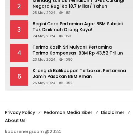
Mendag Zulhas Temukan 11 SPBE Curang!
2
Negara Rugi Rp 18,7 Miliar/ Tahun
25 May 2024
1181
Begini Cara Pertamina Agar BBM Subsidi
3
Tak Dinikmati Orang Kaya!
24 May 2024
1153
Terima Kasih Sri Mulyani! Pertamina
4
Terima Kompensasi BBM Rp 43,52 Triliun
23 May 2024
1090
Kilang di Balikpapan Terbakar, Pertamina
5
Jamin Pasokan BBM Aman
25 May 2024
1052
Privacy Policy
Pedoman Media Siber
Disclaimer
About Us
kabarenergi.com @2024