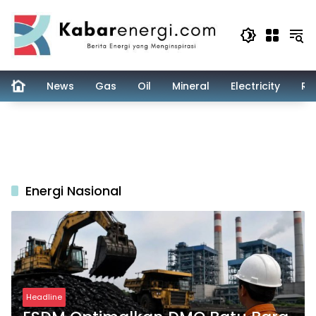
Skip
to
content
News
Gas
Oil
Mineral
Electricity
Re
Energi Nasional
Headline