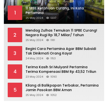
11 SPBE Ketahuan Curang, Ini Kata
1
Pertamina
25 May 2024
1237
Mendag Zulhas Temukan 11 SPBE Curang!
2
Negara Rugi Rp 18,7 Miliar/ Tahun
25 May 2024
1181
Begini Cara Pertamina Agar BBM Subsidi
3
Tak Dinikmati Orang Kaya!
24 May 2024
1153
Terima Kasih Sri Mulyani! Pertamina
4
Terima Kompensasi BBM Rp 43,52 Triliun
23 May 2024
1090
Kilang di Balikpapan Terbakar, Pertamina
5
Jamin Pasokan BBM Aman
25 May 2024
1052