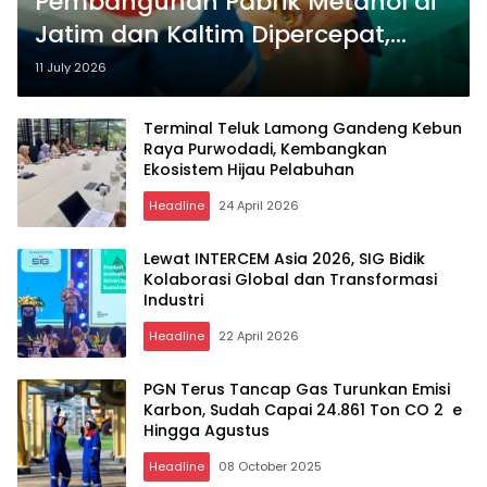
Pembangunan Pabrik Metanol di
Jatim dan Kaltim Dipercepat,
Dukung Ketahanan Energi
11 July 2026
Nasional
Terminal Teluk Lamong Gandeng Kebun
Raya Purwodadi, Kembangkan
Ekosistem Hijau Pelabuhan
Headline
24 April 2026
Lewat INTERCEM Asia 2026, SIG Bidik
Kolaborasi Global dan Transformasi
Industri
Headline
22 April 2026
PGN Terus Tancap Gas Turunkan Emisi
Karbon, Sudah Capai 24.861 Ton CO 2 ​ e
Hingga Agustus
Headline
08 October 2025