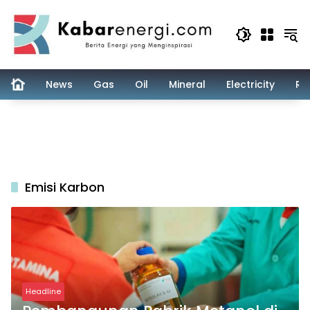
Skip
to
content
News
Gas
Oil
Mineral
Electricity
Re
Emisi Karbon
Headline