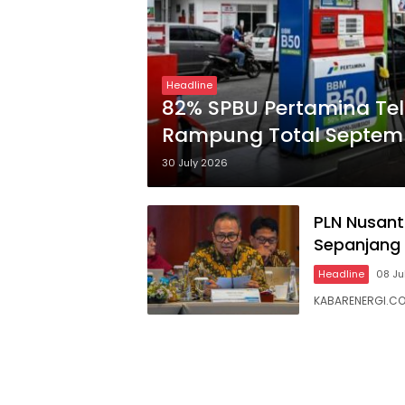
Headline
82% SPBU Pertamina Tel
Rampung Total Septem
30 July 2026
PLN Nusant
Sepanjang 
Headline
08 Ju
KABARENERGI.COM