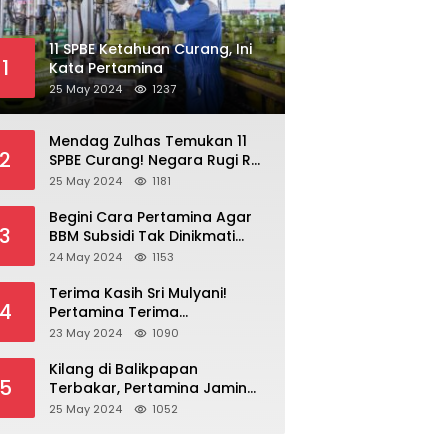
11 SPBE Ketahuan Curang, Ini
1
Kata Pertamina
25 May 2024
1237
Mendag Zulhas Temukan 11
2
SPBE Curang! Negara Rugi Rp
18,7 Miliar/ Tahun
25 May 2024
1181
Begini Cara Pertamina Agar
3
BBM Subsidi Tak Dinikmati
Orang Kaya!
24 May 2024
1153
Terima Kasih Sri Mulyani!
4
Pertamina Terima
Kompensasi BBM Rp 43,52
23 May 2024
1090
Triliun
Kilang di Balikpapan
5
Terbakar, Pertamina Jamin
Pasokan BBM Aman
25 May 2024
1052