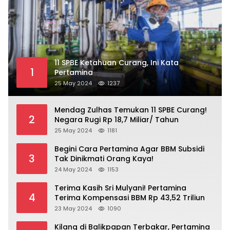
11 SPBE Ketahuan Curang, Ini Kata
1
Pertamina
25 May 2024
1237
Mendag Zulhas Temukan 11 SPBE Curang!
2
Negara Rugi Rp 18,7 Miliar/ Tahun
25 May 2024
1181
Begini Cara Pertamina Agar BBM Subsidi
3
Tak Dinikmati Orang Kaya!
24 May 2024
1153
Terima Kasih Sri Mulyani! Pertamina
4
Terima Kompensasi BBM Rp 43,52 Triliun
23 May 2024
1090
Kilang di Balikpapan Terbakar, Pertamina