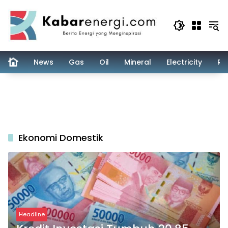
Skip
to
content
News
Gas
Oil
Mineral
Electricity
Re
Ekonomi Domestik
Headline