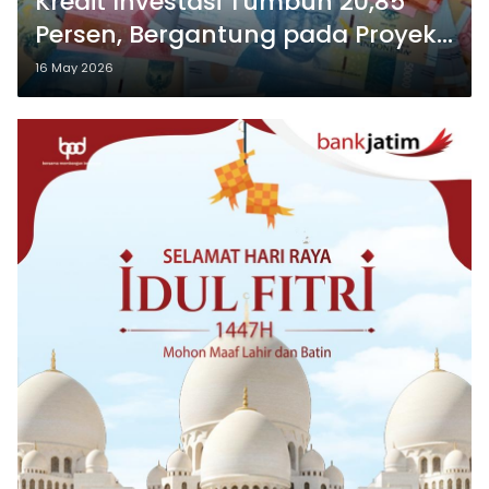
Kredit Investasi Tumbuh 20,85
Persen, Bergantung pada Proyek
Pemerintah
16 May 2026