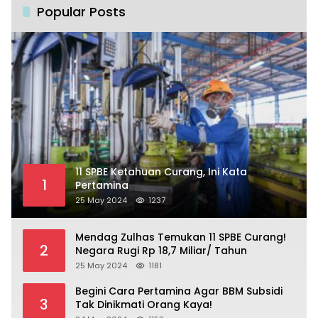
Popular Posts
11 SPBE Ketahuan Curang, Ini Kata
1
Pertamina
25 May 2024
1237
Mendag Zulhas Temukan 11 SPBE Curang!
2
Negara Rugi Rp 18,7 Miliar/ Tahun
25 May 2024
1181
Begini Cara Pertamina Agar BBM Subsidi
3
Tak Dinikmati Orang Kaya!