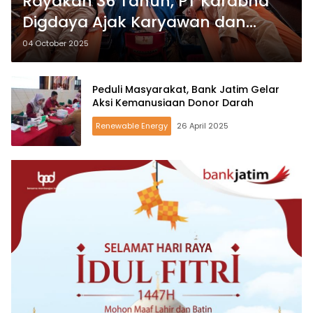
Rayakan 36 Tahun, PT Karabha
Digdaya Ajak Karyawan dan
Warga Donor Darah
04 October 2025
Peduli Masyarakat, Bank Jatim Gelar
Aksi Kemanusiaan Donor Darah
Renewable Energy
26 April 2025