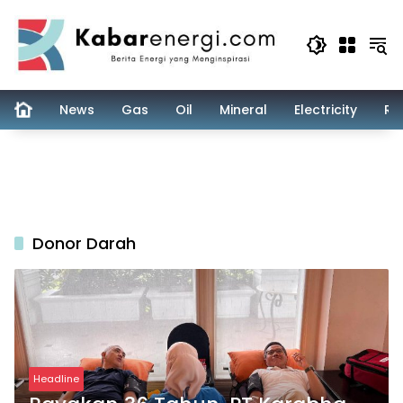
Skip
to
content
News
Gas
Oil
Mineral
Electricity
Re
Donor Darah
Headline