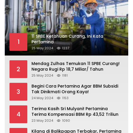
11 SPBE Ketahuan Curang, Ini Kata
1
Pertamina
25 May 2024
1237
Mendag Zulhas Temukan 11 SPBE Curang!
2
Negara Rugi Rp 18,7 Miliar/ Tahun
25 May 2024
1181
Begini Cara Pertamina Agar BBM Subsidi
3
Tak Dinikmati Orang Kaya!
24 May 2024
1153
Terima Kasih Sri Mulyani! Pertamina
4
Terima Kompensasi BBM Rp 43,52 Triliun
23 May 2024
1090
Kilang di Balikpapan Terbakar, Pertamina