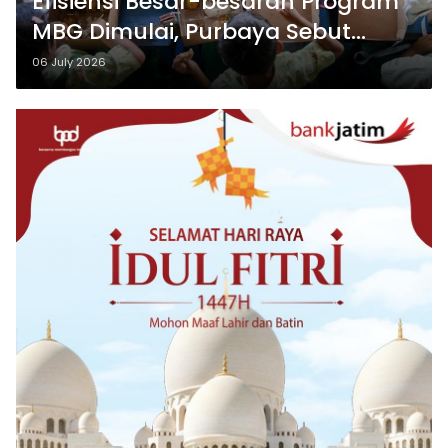
Efisiensi Besar-besaran Program
MBG Dimulai, Purbaya Sebut
Anggaran Tahun Depan Turun
06 July 2026
Lagi