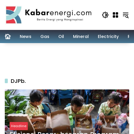
Skip
to
content
News
Gas
Oil
Mineral
Electricity
Re
DJPb.
Headline