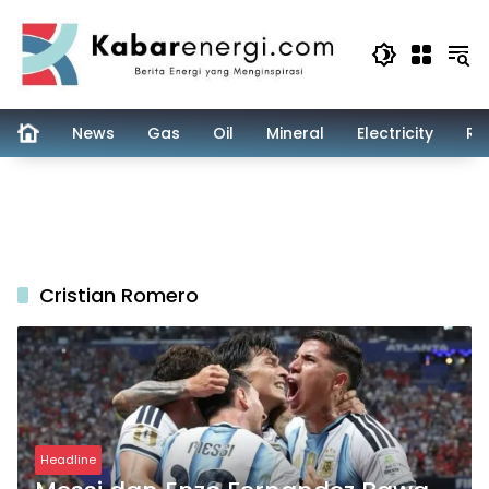
Skip
to
content
News
Gas
Oil
Mineral
Electricity
Re
Cristian Romero
Headline