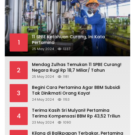
11 SPBE Ketahuan Curang, Ini Kata
1
Pertamina
25 May 2024
1237
Mendag Zulhas Temukan 11 SPBE Curang!
2
Negara Rugi Rp 18,7 Miliar/ Tahun
25 May 2024
1181
Begini Cara Pertamina Agar BBM Subsidi
3
Tak Dinikmati Orang Kaya!
24 May 2024
1153
Terima Kasih Sri Mulyani! Pertamina
4
Terima Kompensasi BBM Rp 43,52 Triliun
23 May 2024
1090
Kilang di Balikpapan Terbakar, Pertamina