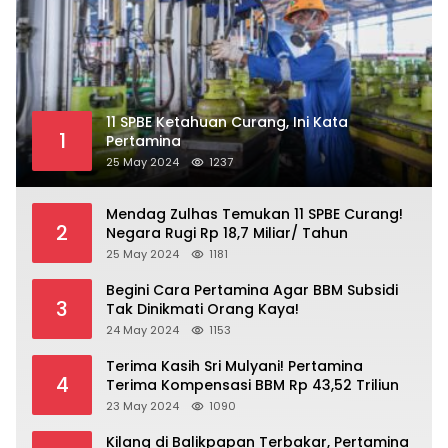
11 SPBE Ketahuan Curang, Ini Kata
1
Pertamina
25 May 2024
1237
Mendag Zulhas Temukan 11 SPBE Curang!
2
Negara Rugi Rp 18,7 Miliar/ Tahun
25 May 2024
1181
Begini Cara Pertamina Agar BBM Subsidi
3
Tak Dinikmati Orang Kaya!
24 May 2024
1153
Terima Kasih Sri Mulyani! Pertamina
4
Terima Kompensasi BBM Rp 43,52 Triliun
23 May 2024
1090
Kilang di Balikpapan Terbakar, Pertamina