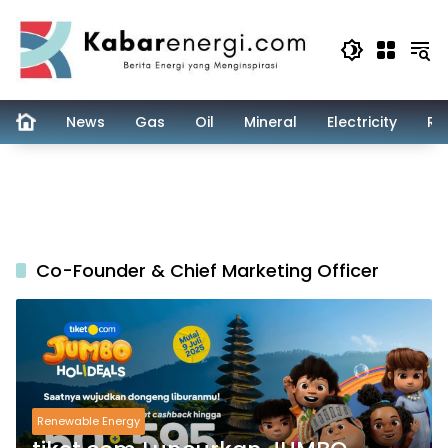
Skip
to
content
News
Gas
Oil
Mineral
Electricity
Re
Co-Founder & Chief Marketing Officer
Renewable Energy