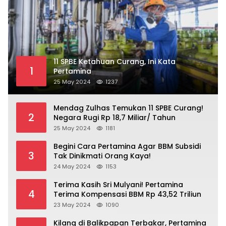
11 SPBE Ketahuan Curang, Ini Kata
1
Pertamina
25 May 2024
1237
Mendag Zulhas Temukan 11 SPBE Curang!
2
Negara Rugi Rp 18,7 Miliar/ Tahun
25 May 2024
1181
Begini Cara Pertamina Agar BBM Subsidi
3
Tak Dinikmati Orang Kaya!
24 May 2024
1153
Terima Kasih Sri Mulyani! Pertamina
4
Terima Kompensasi BBM Rp 43,52 Triliun
23 May 2024
1090
Kilang di Balikpapan Terbakar, Pertamina