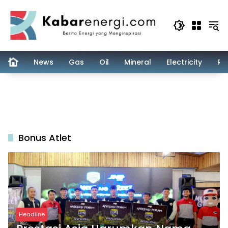
Skip
to
content
News
Gas
Oil
Mineral
Electricity
Re
Bonus Atlet
Headline