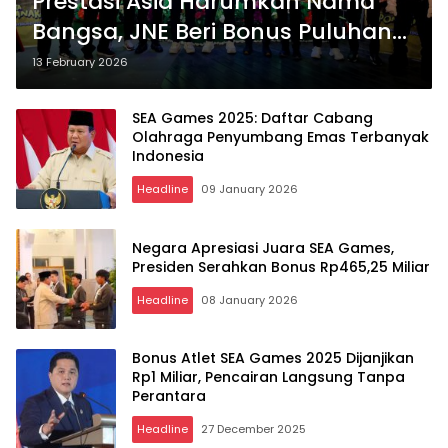
Prestasi Asia Harumkan Nama
Bangsa, JNE Beri Bonus Puluhan
Juta untuk Cosmo JNE FC
13 February 2026
SEA Games 2025: Daftar Cabang
Olahraga Penyumbang Emas Terbanyak
Indonesia
Headline
09 January 2026
Negara Apresiasi Juara SEA Games,
Presiden Serahkan Bonus Rp465,25 Miliar
Headline
08 January 2026
Bonus Atlet SEA Games 2025 Dijanjikan
Rp1 Miliar, Pencairan Langsung Tanpa
Perantara
Headline
27 December 2025