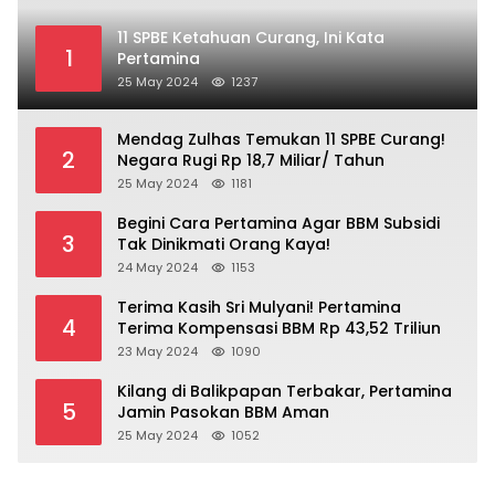
11 SPBE Ketahuan Curang, Ini Kata
1
Pertamina
25 May 2024
1237
Mendag Zulhas Temukan 11 SPBE Curang!
2
Negara Rugi Rp 18,7 Miliar/ Tahun
25 May 2024
1181
Begini Cara Pertamina Agar BBM Subsidi
3
Tak Dinikmati Orang Kaya!
24 May 2024
1153
Terima Kasih Sri Mulyani! Pertamina
4
Terima Kompensasi BBM Rp 43,52 Triliun
23 May 2024
1090
Kilang di Balikpapan Terbakar, Pertamina
5
Jamin Pasokan BBM Aman
25 May 2024
1052