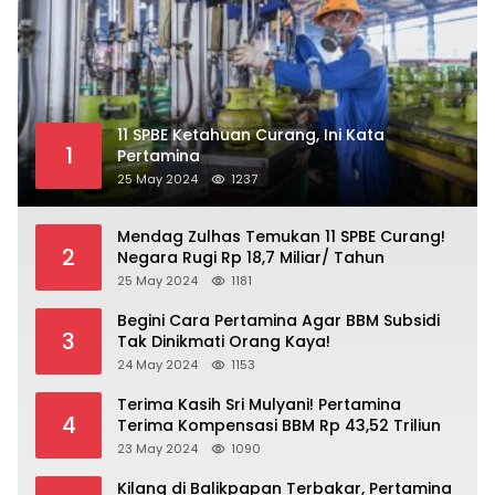
11 SPBE Ketahuan Curang, Ini Kata
1
Pertamina
25 May 2024
1237
Mendag Zulhas Temukan 11 SPBE Curang!
2
Negara Rugi Rp 18,7 Miliar/ Tahun
25 May 2024
1181
Begini Cara Pertamina Agar BBM Subsidi
3
Tak Dinikmati Orang Kaya!
24 May 2024
1153
Terima Kasih Sri Mulyani! Pertamina
4
Terima Kompensasi BBM Rp 43,52 Triliun
23 May 2024
1090
Kilang di Balikpapan Terbakar, Pertamina