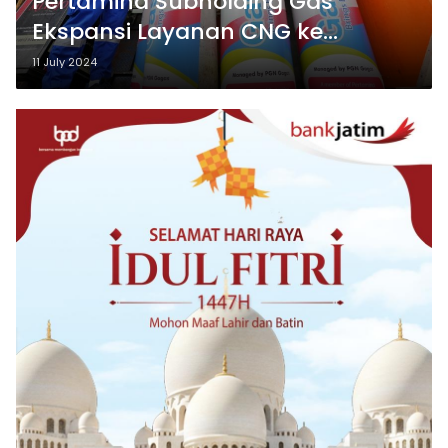
Pertamina Subholding Gas
Ekspansi Layanan CNG ke
Balikpapan
11 July 2024