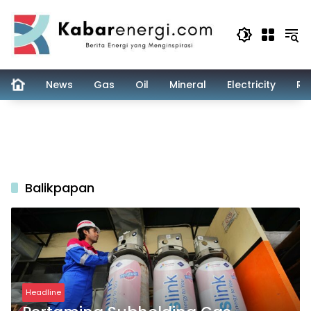
Skip
to
content
News
Gas
Oil
Mineral
Electricity
Re
Balikpapan
Headline