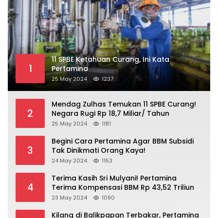
11 SPBE Ketahuan Curang, Ini Kata
1
Pertamina
25 May 2024
1237
Mendag Zulhas Temukan 11 SPBE Curang!
2
Negara Rugi Rp 18,7 Miliar/ Tahun
25 May 2024
1181
Begini Cara Pertamina Agar BBM Subsidi
3
Tak Dinikmati Orang Kaya!
24 May 2024
1153
Terima Kasih Sri Mulyani! Pertamina
4
Terima Kompensasi BBM Rp 43,52 Triliun
23 May 2024
1090
Kilang di Balikpapan Terbakar, Pertamina