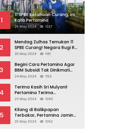
11 SPBE Ketahuan Curang, Ini
1
Kata Pertamina
25 May 2024
1237
Mendag Zulhas Temukan 11
2
SPBE Curang! Negara Rugi Rp
18,7 Miliar/ Tahun
25 May 2024
1181
Begini Cara Pertamina Agar
3
BBM Subsidi Tak Dinikmati
Orang Kaya!
24 May 2024
1153
Terima Kasih Sri Mulyani!
4
Pertamina Terima
Kompensasi BBM Rp 43,52
23 May 2024
1090
Triliun
Kilang di Balikpapan
5
Terbakar, Pertamina Jamin
Pasokan BBM Aman
25 May 2024
1052