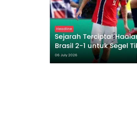
Headline
Sejarah Tercipta! Haala
Brasil 2-1 untuk Segel T
2026
06 July 2026