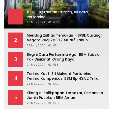
11 SPBE Ketahuan Curang, Ini Kata
1
Pertamina
25 May 2024
1237
Mendag Zulhas Temukan 11 SPBE Curang!
2
Negara Rugi Rp 18,7 Miliar/ Tahun
25 May 2024
1181
Begini Cara Pertamina Agar BBM Subsidi
3
Tak Dinikmati Orang Kaya!
24 May 2024
1153
Terima Kasih Sri Mulyani! Pertamina
4
Terima Kompensasi BBM Rp 43,52 Triliun
23 May 2024
1090
Kilang di Balikpapan Terbakar, Pertamina
5
Jamin Pasokan BBM Aman
25 May 2024
1052