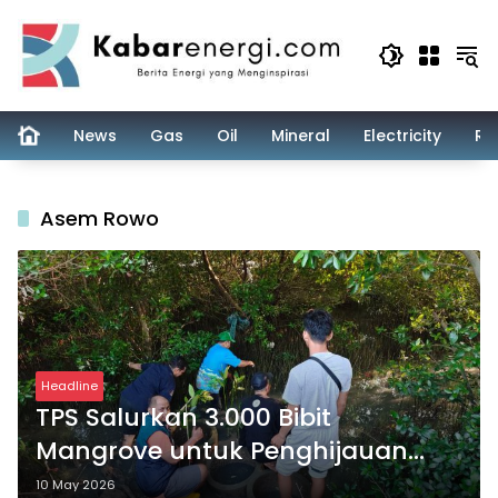
Skip
to
content
News
Gas
Oil
Mineral
Electricity
Re
Asem Rowo
Headline
TPS Salurkan 3.000 Bibit
Mangrove untuk Penghijauan
Pesisir Sontoh Laut
10 May 2026