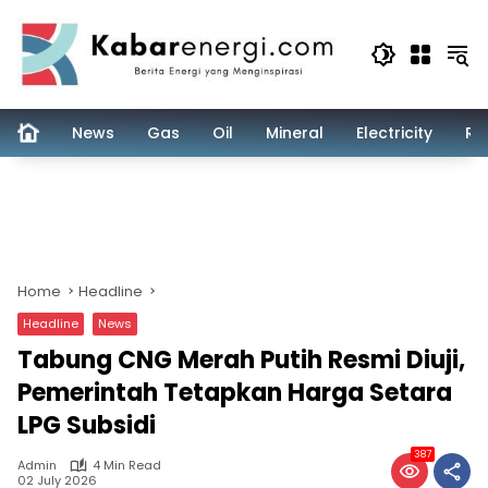
Skip
to
content
News
Gas
Oil
Mineral
Electricity
Re
Home
Headline
Headline
News
Tabung CNG Merah Putih Resmi Diuji,
Pemerintah Tetapkan Harga Setara
LPG Subsidi
387
Admin
4 Min Read
02 July 2026