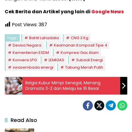
Cek Berita dan Artikel yang lain di
Google News
Post Views:
387
Tags:
Bahlil Lahadalia
CNG 3 Kg
Devisa Negara.
Keamanan Komposit Tipe 4
Kementerian ESDM
Kompresi Gas Alam
Konversi LPG
LEMIGAS
Subsidi Energi
swasembada energi
Tabung Merah Putih
Belgia Kubur Mimpi Senegal, Menang
Dramatis 3-2 dan Melaju ke 16 Besar
Read Also