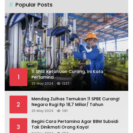
Popular Posts
11 SPBE Ketahuan Curang, Ini Kata
1
Pertamina
25 May 2024
1237
Mendag Zulhas Temukan 11 SPBE Curang!
2
Negara Rugi Rp 18,7 Miliar/ Tahun
25 May 2024
1181
Begini Cara Pertamina Agar BBM Subsidi
3
Tak Dinikmati Orang Kaya!