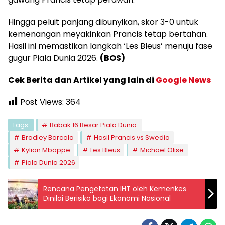
Hingga peluit panjang dibunyikan, skor 3-0 untuk
kemenangan meyakinkan Prancis tetap bertahan.
Hasil ini memastikan langkah ‘Les Bleus’ menuju fase
gugur Piala Dunia 2026.
(BOS)
Cek Berita dan Artikel yang lain di
Google News
Post Views:
364
Tags:
Babak 16 Besar Piala Dunia.
Bradley Barcola
Hasil Prancis vs Swedia
Kylian Mbappe
Les Bleus
Michael Olise
Piala Dunia 2026
Rencana Pengetatan IHT oleh Kemenkes
Dinilai Berisiko bagi Ekonomi Nasional