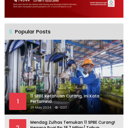
Popular Posts
11 SPBE Ketahuan Curang, Ini Kata
1
Pertamina
25 May 2024
1237
Mendag Zulhas Temukan 11 SPBE Curang!
2
Negara Rugi Rp 18,7 Miliar/ Tahun