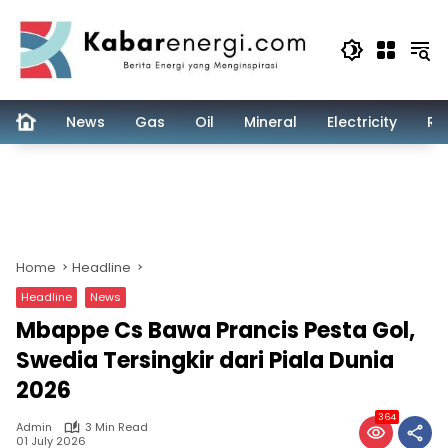
Skip
to
content
News
Gas
Oil
Mineral
Electricity
Re
Home
Headline
Headline
News
Mbappe Cs Bawa Prancis Pesta Gol,
Swedia Tersingkir dari Piala Dunia
2026
364
Admin
3 Min Read
01 July 2026