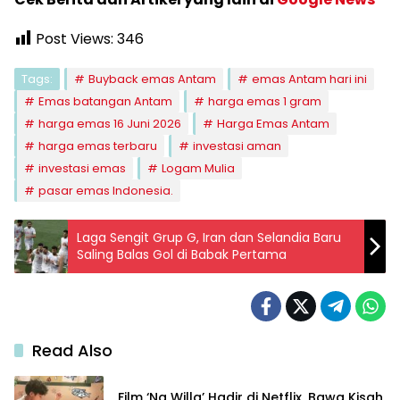
Post Views:
346
Tags:
Buyback emas Antam
emas Antam hari ini
Emas batangan Antam
harga emas 1 gram
harga emas 16 Juni 2026
Harga Emas Antam
harga emas terbaru
investasi aman
investasi emas
Logam Mulia
pasar emas Indonesia.
Laga Sengit Grup G, Iran dan Selandia Baru
Saling Balas Gol di Babak Pertama
Read Also
Film ‘Na Willa’ Hadir di Netflix, Bawa Kisah