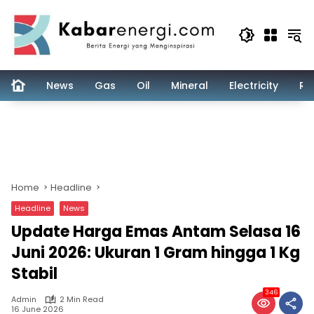
Skip
to
content
News
Gas
Oil
Mineral
Electricity
Re
Home
Headline
Headline
News
Update Harga Emas Antam Selasa 16
Juni 2026: Ukuran 1 Gram hingga 1 Kg
Stabil
346
Admin
2 Min Read
16 June 2026