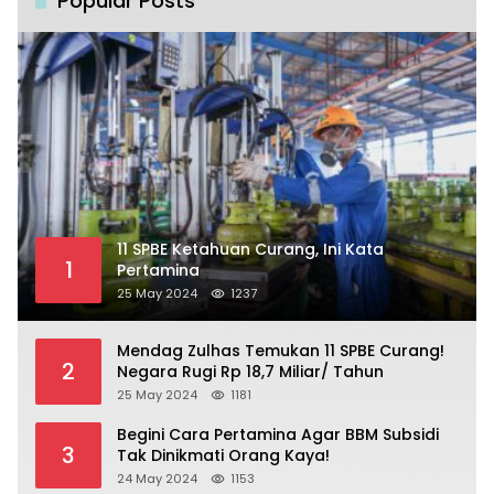
Popular Posts
11 SPBE Ketahuan Curang, Ini Kata
1
Pertamina
25 May 2024
1237
Mendag Zulhas Temukan 11 SPBE Curang!
2
Negara Rugi Rp 18,7 Miliar/ Tahun
25 May 2024
1181
Begini Cara Pertamina Agar BBM Subsidi
3
Tak Dinikmati Orang Kaya!
24 May 2024
1153