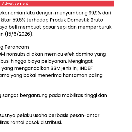
Advertisement
ekonomian kita dengan menyumbang 99,9% dari
sekitar 59,6% terhadap Produk Domestik Bruto
daya beli membuat pasar sepi dan memperburuk
nin (15/6/2026).
ing Terancam
BM nonsubsidi akan memicu efek domino yang
ibusi hingga biaya pelayanan. Mengingat
ang mengandalkan BBM jenis ini, INDEF
tama yang bakal menerima hantaman paling
ng sangat bergantung pada mobilitas tinggi dan
ususnya pelaku usaha berbasis pesan-antar
s rantai pasok distribusi.