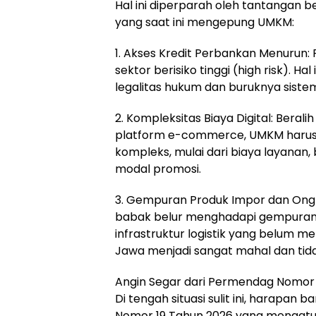
Hal ini diperparah oleh tantangan b
yang saat ini mengepung UMKM:
1. Akses Kredit Perbankan Menurun:
sektor berisiko tinggi (high risk). Ha
legalitas hukum dan buruknya siste
2. Kompleksitas Biaya Digital: Beralih
platform e-commerce, UMKM harus 
kompleks, mulai dari biaya layanan,
modal promosi.
3. Gempuran Produk Impor dan Ongkir
babak belur menghadapi gempuran pro
infrastruktur logistik yang belum 
Jawa menjadi sangat mahal dan tida
Angin Segar dari Permendag Nomor 
Di tengah situasi sulit ini, harapan 
Nomor 19 Tahun 2026 yang mengatur