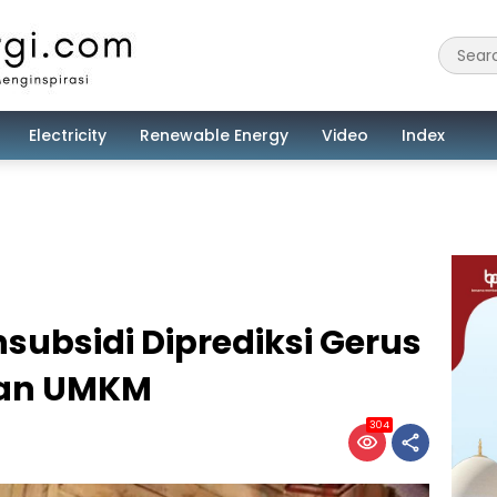
Electricity
Renewable Energy
Video
Index
ubsidi Diprediksi Gerus
gan UMKM
304