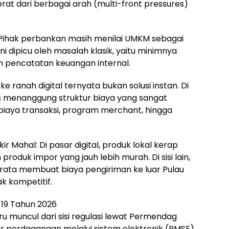
erat dari berbagai arah (multi-front pressures)
 Pihak perbankan masih menilai UMKM sebagai
l ini dipicu oleh masalah klasik, yaitu minimnya
m pencatatan keuangan internal.
 ke ranah digital ternyata bukan solusi instan. Di
menanggung struktur biaya yang sangat
 biaya transaksi, program merchant, hingga
 Mahal: Di pasar digital, produk lokal kerap
duk impor yang jauh lebih murah. Di sisi lain,
merata membuat biaya pengiriman ke luar Pulau
k kompetitif.
19 Tahun 2026
baru muncul dari sisi regulasi lewat Permendag
 perdagangan melalui sistem elektronik (PMSE).