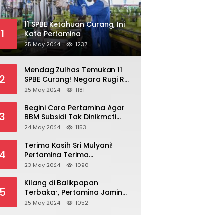
11 SPBE Ketahuan Curang, Ini
1
Kata Pertamina
25 May 2024
1237
Mendag Zulhas Temukan 11
2
SPBE Curang! Negara Rugi Rp
18,7 Miliar/ Tahun
25 May 2024
1181
Begini Cara Pertamina Agar
3
BBM Subsidi Tak Dinikmati
Orang Kaya!
24 May 2024
1153
Terima Kasih Sri Mulyani!
4
Pertamina Terima
Kompensasi BBM Rp 43,52
23 May 2024
1090
Triliun
Kilang di Balikpapan
5
Terbakar, Pertamina Jamin
Pasokan BBM Aman
25 May 2024
1052