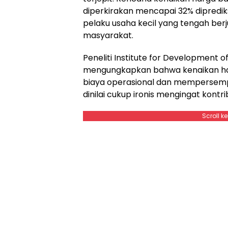
diperkirakan mencapai 32% diprediks
pelaku usaha kecil yang tengah berj
masyarakat.
Peneliti Institute for Development 
mengungkapkan bahwa kenaikan har
biaya operasional dan mempersempi
dinilai cukup ironis mengingat kontr
Scroll k