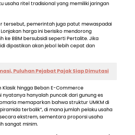
usaha ritel tradisional yang memiliki jaringan
r tersebut, pemerintah juga patut mewaspadai
. Lonjakan harga ini berisiko mendorong
 ke BBM bersubsidi seperti Pertalite. Jika
idi dipastikan akan jebol lebih cepat dan
asi, Puluhan Pejabat Pajak Siap Dimutasi
ah Klasik hingga Beban E-Commerce
ni nyatanya hanyalah puncak dari gunung es
Komaria memaparkan bahwa struktur UMKM di
“piramida terbalik”, di mana jumlah pelaku usaha
 secara ekstrem, sementara proporsi usaha
ih sangat minim.