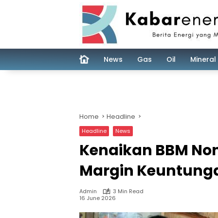
Skip
to
content
News
Gas
Oil
Mineral
Home
Headline
Headline
News
Kenaikan BBM Nons
Margin Keuntun
Admin
3 Min Read
16 June 2026