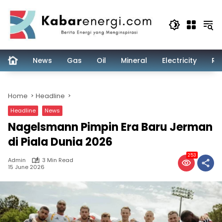
Skip
to
content
News
Gas
Oil
Mineral
Electricity
Re
Home
Headline
Headline
News
Nagelsmann Pimpin Era Baru Jerman
di Piala Dunia 2026
253
Admin
3 Min Read
15 June 2026