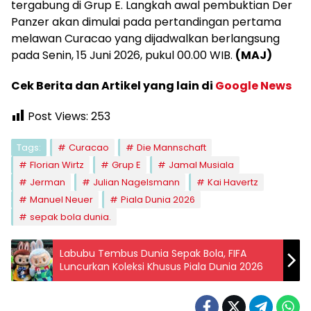
tergabung di Grup E. Langkah awal pembuktian Der
Panzer akan dimulai pada pertandingan pertama
melawan Curacao yang dijadwalkan berlangsung
pada Senin, 15 Juni 2026, pukul 00.00 WIB.
(MAJ)
Cek Berita dan Artikel yang lain di
Google News
Post Views:
253
Tags:
Curacao
Die Mannschaft
Florian Wirtz
Grup E
Jamal Musiala
Jerman
Julian Nagelsmann
Kai Havertz
Manuel Neuer
Piala Dunia 2026
sepak bola dunia.
Labubu Tembus Dunia Sepak Bola, FIFA
Luncurkan Koleksi Khusus Piala Dunia 2026