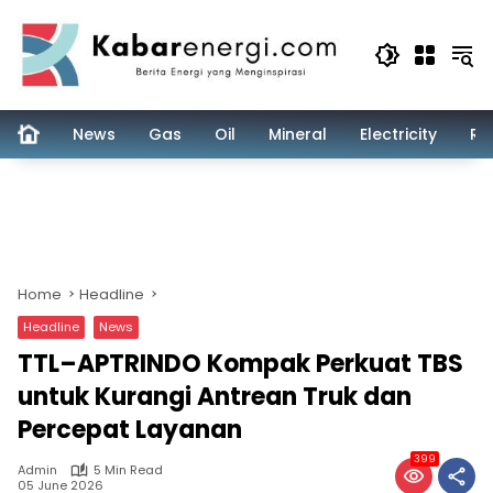
Skip
to
content
News
Gas
Oil
Mineral
Electricity
Re
Home
Headline
Headline
News
TTL–APTRINDO Kompak Perkuat TBS
untuk Kurangi Antrean Truk dan
Percepat Layanan
399
Admin
5 Min Read
05 June 2026