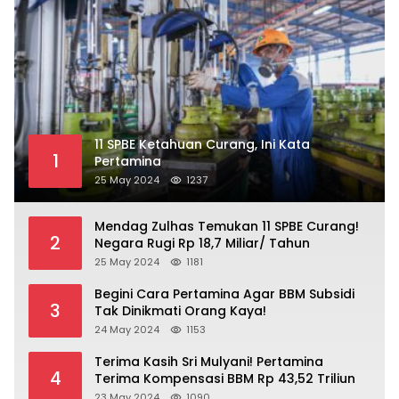
11 SPBE Ketahuan Curang, Ini Kata
1
Pertamina
25 May 2024
1237
Mendag Zulhas Temukan 11 SPBE Curang!
2
Negara Rugi Rp 18,7 Miliar/ Tahun
25 May 2024
1181
Begini Cara Pertamina Agar BBM Subsidi
3
Tak Dinikmati Orang Kaya!
24 May 2024
1153
Terima Kasih Sri Mulyani! Pertamina
4
Terima Kompensasi BBM Rp 43,52 Triliun
23 May 2024
1090