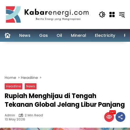
Skip
to
content
News
Gas
Oil
Mineral
Electricity
Re
Home
Headline
Headline
News
Rupiah Menghijau di Tengah
Tekanan Global Jelang Libur Panjang
247
Admin
2 Min Read
13 May 2026