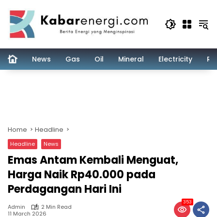
Skip
to
content
News
Gas
Oil
Mineral
Electricity
Re
Home
Headline
Headline
News
Emas Antam Kembali Menguat,
Harga Naik Rp40.000 pada
Perdagangan Hari Ini
353
Admin
2 Min Read
11 March 2026