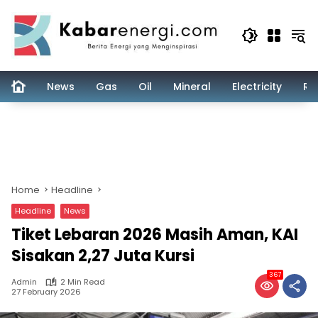
Skip
to
content
News
Gas
Oil
Mineral
Electricity
Re
Home
Headline
Headline
News
Tiket Lebaran 2026 Masih Aman, KAI
Sisakan 2,27 Juta Kursi
367
Admin
2 Min Read
27 February 2026