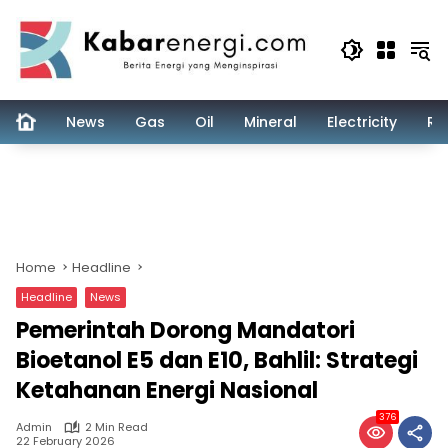
Skip
to
content
News
Gas
Oil
Mineral
Electricity
Re
Home
Headline
Headline
News
Pemerintah Dorong Mandatori
Bioetanol E5 dan E10, Bahlil: Strategi
Ketahanan Energi Nasional
376
Admin
2 Min Read
22 February 2026