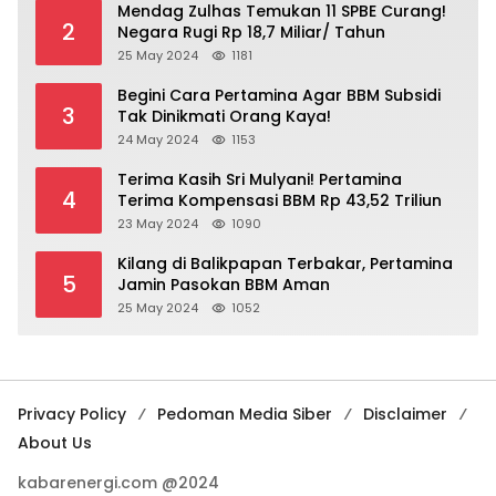
Mendag Zulhas Temukan 11 SPBE Curang!
2
Negara Rugi Rp 18,7 Miliar/ Tahun
25 May 2024
1181
Begini Cara Pertamina Agar BBM Subsidi
3
Tak Dinikmati Orang Kaya!
24 May 2024
1153
Terima Kasih Sri Mulyani! Pertamina
4
Terima Kompensasi BBM Rp 43,52 Triliun
23 May 2024
1090
Kilang di Balikpapan Terbakar, Pertamina
5
Jamin Pasokan BBM Aman
25 May 2024
1052
Privacy Policy
Pedoman Media Siber
Disclaimer
About Us
kabarenergi.com @2024