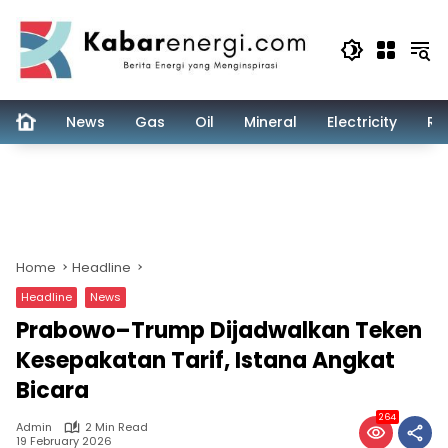
Skip
to
content
News
Gas
Oil
Mineral
Electricity
Re
Home
Headline
Headline
News
Prabowo–Trump Dijadwalkan Teken
Kesepakatan Tarif, Istana Angkat
Bicara
264
Admin
2 Min Read
19 February 2026