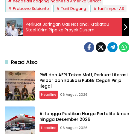
negosiasi dagang Indonesia Amerika Serikat
Prabowo Subianto
Tarif Dagang
tarif impor AS
Perkuat Jaringan Gas Nasional, Krakatau
Steel Kirim Pipa ke Proyek Dusem
Read Also
PWI dan AFPI Teken MoU, Perkuat Literasi
Pindar dan Edukasi Publik Cegah Pinjol
Ilegal
Headline
06 August 2026
Airlangga Pastikan Harga Pertalite Aman
hingga Desember 2026
Headline
06 August 2026