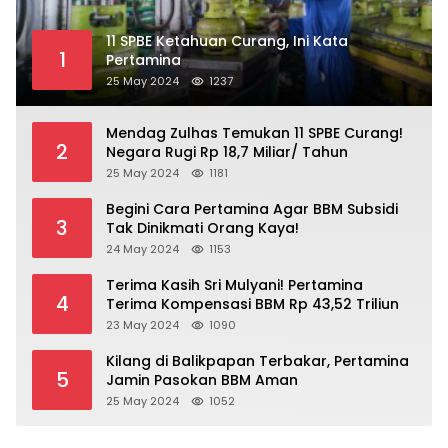
11 SPBE Ketahuan Curang, Ini Kata
1
Pertamina
25 May 2024
1237
Mendag Zulhas Temukan 11 SPBE Curang!
2
Negara Rugi Rp 18,7 Miliar/ Tahun
25 May 2024
1181
Begini Cara Pertamina Agar BBM Subsidi
3
Tak Dinikmati Orang Kaya!
24 May 2024
1153
Terima Kasih Sri Mulyani! Pertamina
4
Terima Kompensasi BBM Rp 43,52 Triliun
23 May 2024
1090
Kilang di Balikpapan Terbakar, Pertamina
5
Jamin Pasokan BBM Aman
25 May 2024
1052