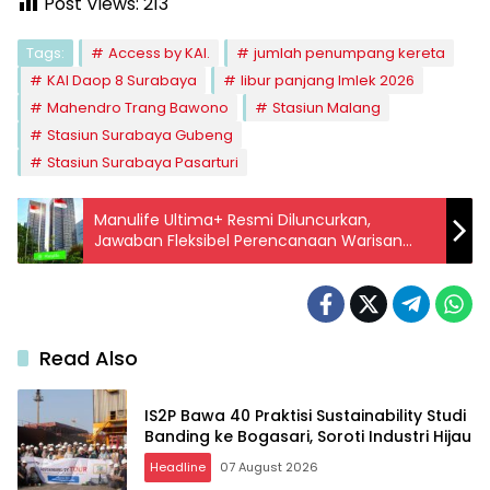
Post Views:
213
Tags:
Access by KAI.
jumlah penumpang kereta
KAI Daop 8 Surabaya
libur panjang Imlek 2026
Mahendro Trang Bawono
Stasiun Malang
Stasiun Surabaya Gubeng
Stasiun Surabaya Pasarturi
Manulife Ultima+ Resmi Diluncurkan,
Jawaban Fleksibel Perencanaan Warisan
Masyarakat Indonesia
Read Also
IS2P Bawa 40 Praktisi Sustainability Studi
Banding ke Bogasari, Soroti Industri Hijau
Headline
07 August 2026