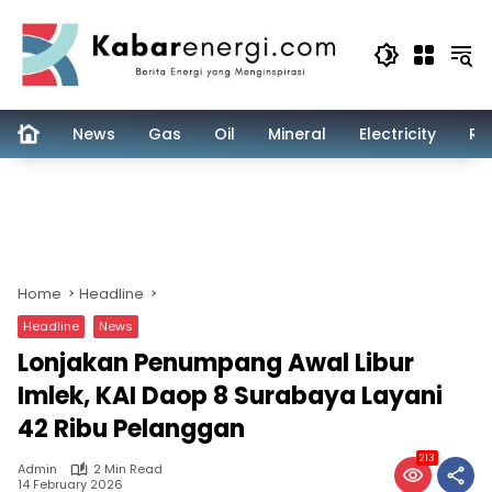
Skip
to
content
News
Gas
Oil
Mineral
Electricity
Re
Home
Headline
Headline
News
Lonjakan Penumpang Awal Libur
Imlek, KAI Daop 8 Surabaya Layani
42 Ribu Pelanggan
213
Admin
2 Min Read
14 February 2026