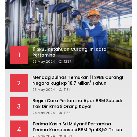
11 SPBE Ketahuan Curang, Ini Kata
1
Pertamina
25 May 2024
1237
Mendag Zulhas Temukan 11 SPBE Curang!
2
Negara Rugi Rp 18,7 Miliar/ Tahun
25 May 2024
1181
Begini Cara Pertamina Agar BBM Subsidi
3
Tak Dinikmati Orang Kaya!
24 May 2024
1153
Terima Kasih Sri Mulyani! Pertamina
4
Terima Kompensasi BBM Rp 43,52 Triliun
23 May 2024
1090