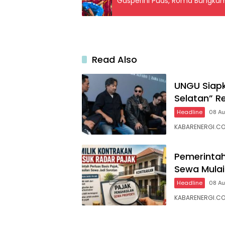
Gasperini Puas, Roma Bungkam
Read Also
UNGU Siapk
Selatan” Re
Headline
08 A
KABARENERGI.COM
Pemerintah
Sewa Mulai
Headline
08 A
KABARENERGI.CO