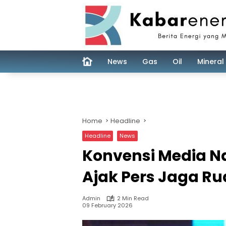
Skip
to
content
News
Gas
Oil
Mineral
Home
Headline
Headline
News
Konvensi Media N
Ajak Pers Jaga Ru
Admin
2 Min Read
09 February 2026