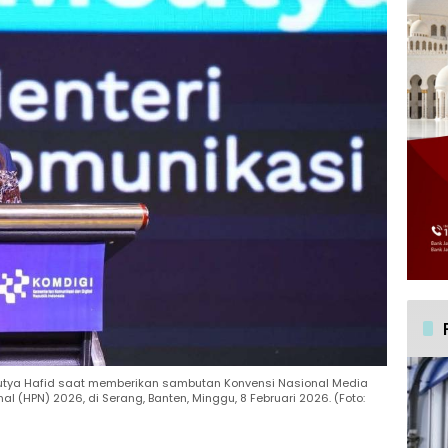
eutya Hafid saat memberikan sambutan Konvensi Nasional Media
 (HPN) 2026, di Serang, Banten, Minggu, 8 Februari 2026. (Foto: