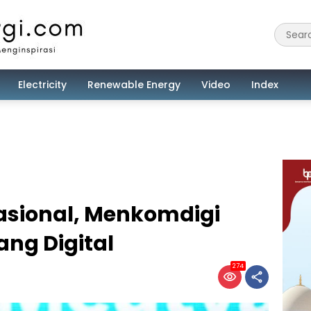
Electricity
Renewable Energy
Video
Index
asional, Menkomdigi
ang Digital
274