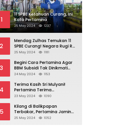
11 SPBE Ketahuan Curang, Ini
1
Kata Pertamina
25 May 2024
1237
Mendag Zulhas Temukan 11
2
SPBE Curang! Negara Rugi Rp
18,7 Miliar/ Tahun
25 May 2024
1181
Begini Cara Pertamina Agar
3
BBM Subsidi Tak Dinikmati
Orang Kaya!
24 May 2024
1153
Terima Kasih Sri Mulyani!
4
Pertamina Terima
Kompensasi BBM Rp 43,52
23 May 2024
1090
Triliun
Kilang di Balikpapan
5
Terbakar, Pertamina Jamin
Pasokan BBM Aman
25 May 2024
1052