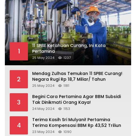
11 SPBE Ketahuan Curang, Ini Kata
1
Pertamina
25 May 2024
1237
Mendag Zulhas Temukan 11 SPBE Curang!
2
Negara Rugi Rp 18,7 Miliar/ Tahun
25 May 2024
1181
Begini Cara Pertamina Agar BBM Subsidi
3
Tak Dinikmati Orang Kaya!
24 May 2024
1153
Terima Kasih Sri Mulyani! Pertamina
4
Terima Kompensasi BBM Rp 43,52 Triliun
23 May 2024
1090