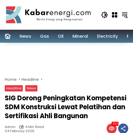
Skip
to
content
News
Gas
Oil
Mineral
Electricity
Re
Home
Headline
Headline
News
SIG Dorong Peningkatan Kompetensi
SDM Konstruksi Lewat Pelatihan dan
Sertifikasi Ahli Bangunan
357
Admin
4 Min Read
04 February 2026