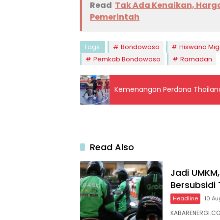
Read
Tak Ada Kenaikan, Harga
Pemerintah
Tags:
Bondowoso
Hiswana Mig
Pemkab Bondowoso
Ramadan
Kemenangan Perdana Thailand 
Read Also
Jadi UMKM,
Bersubsidi
Headline
10 Au
KABARENERGI.COM