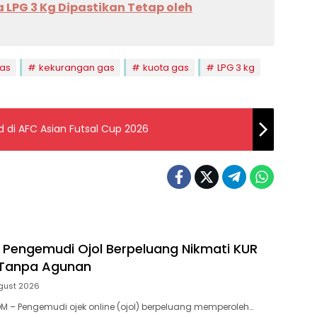
 LPG 3 Kg Dipastikan Tetap oleh
as
kekurangan gas
kuota gas
LPG 3 kg
di AFC Asian Futsal Cup 2026
 Pengemudi Ojol Berpeluang Nikmati KUR
 Tanpa Agunan
gust 2026
 – Pengemudi ojek online (ojol) berpeluang memperoleh…