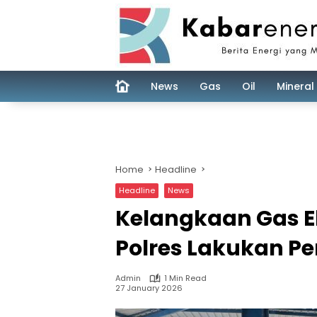
Skip
to
content
News
Gas
Oil
Mineral
Home
Headline
Headline
News
Kelangkaan Gas El
Polres Lakukan P
Admin
1 Min Read
27 January 2026