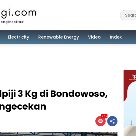
Electricity
Renewable Energy
Video
Index
piji 3 Kg di Bondowoso,
engecekan
275