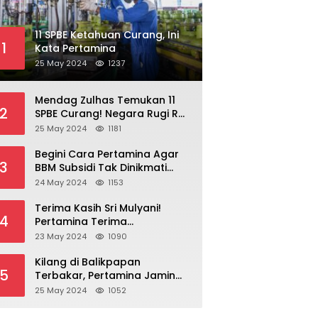
11 SPBE Ketahuan Curang, Ini
1
Kata Pertamina
25 May 2024
1237
Mendag Zulhas Temukan 11
2
SPBE Curang! Negara Rugi Rp
18,7 Miliar/ Tahun
25 May 2024
1181
Begini Cara Pertamina Agar
3
BBM Subsidi Tak Dinikmati
Orang Kaya!
24 May 2024
1153
Terima Kasih Sri Mulyani!
4
Pertamina Terima
Kompensasi BBM Rp 43,52
23 May 2024
1090
Triliun
Kilang di Balikpapan
5
Terbakar, Pertamina Jamin
Pasokan BBM Aman
25 May 2024
1052